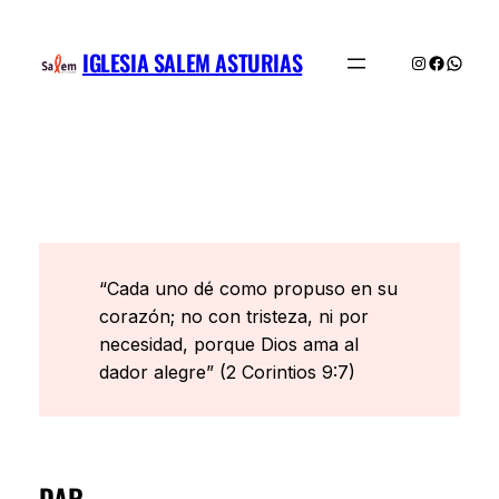
Saltar
al
IGLESIA SALEM ASTURIAS
Instagram
Facebo
What
contenido
“Cada uno dé como propuso en su
corazón; no con tristeza, ni por
necesidad, porque Dios ama al
dador alegre” (2 Corintios 9:7)
DAR