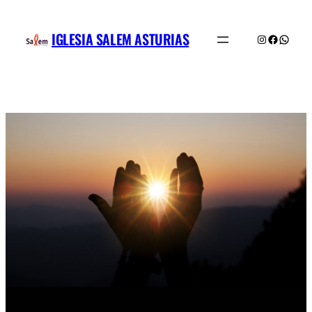
Saltar
al
IGLESIA SALEM ASTURIAS
Instagram
Facebo
What
contenido